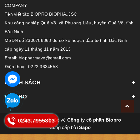
COMPANY
Tên viết tắt: BIOPRO BIOPHA,.JSC
Khu công nghiệp Quế Võ, xã Phương Liễu, huyện Quế Võ, tỉnh
Bắc Ninh
MSDN số 2300788868 do sở kế hoạch đầu tư tỉnh Bắc Ninh
cấp ngày 11 tháng 11 năm 2013
Email: biopharmavn@gmail.com
Điện thoại: 0222.3634553
CHÍNH SÁCH
HỖ TRỢ
© Bản quyền thuộc về
Công ty cổ phần Biopro
0243.7955803
Cung cấp bởi
Sapo